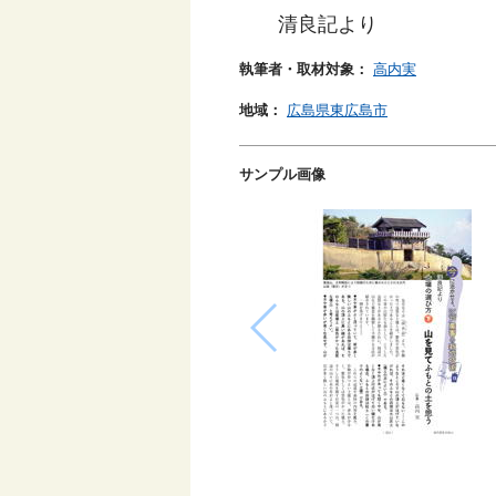
清良記より
執筆者・取材対象：
高内実
地域：
広島県東広島市
サンプル画像