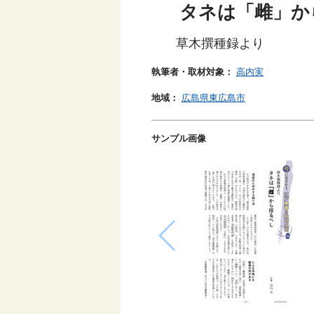
タネは「雌」か
草木撰種録より
執筆者・取材対象：
高内実
地域：
広島県東広島市
サンプル画像