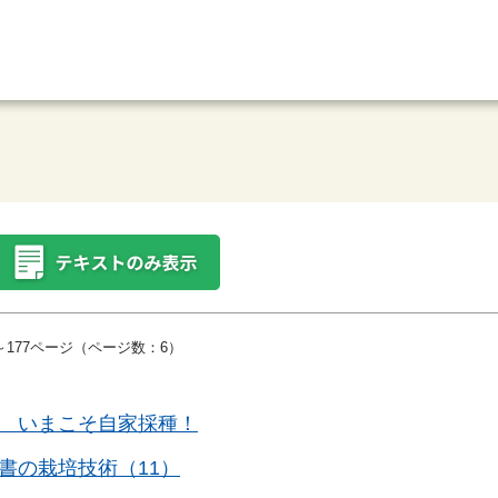
～177ページ（ページ数：6）
? いまこそ自家採種！
書の栽培技術（11）