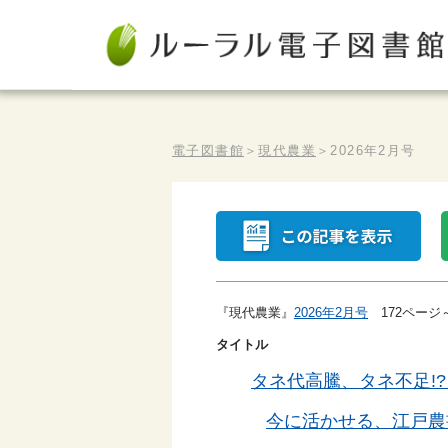
電子図書館
＞
現代農業
＞
2026年2月号
『現代農業』
2026年2月号
172ページ
タイトル
タネ代高騰、タネ不足!
今に活かせる、江戸農