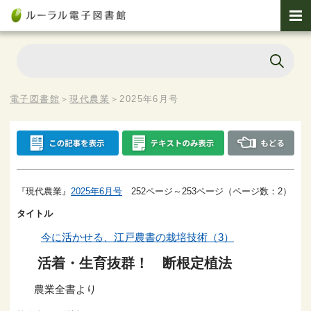
電子図書館
＞
現代農業
＞
2025年6月号
『現代農業』
2025年6月号
252ページ～253ページ（ページ数：2）
タイトル
今に活かせる、江戸農書の栽培技術（3）
活着・生育抜群！ 断根定植法
農業全書より