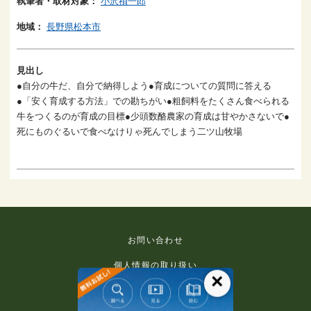
執筆者・取材対象：
小沢禎一郎
地域：
長野県松本市
見出し
●自分の牛だ、自分で納得しよう●育成についての質問に答える
●「安く育成する方法」での勘ちがい●粗飼料をたくさん食べられる
牛をつくるのが育成の目標●少頭数酪農家の育成は甘やかさないで●
死にものぐるいで食べなけりゃ死んでしまう二ツ山牧場
お問い合わせ
個人情報の取り扱い
×
免責事項