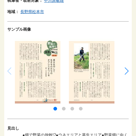
執筆者・取材対象：
中川原敏雄
地域：
長野県松本市
サンプル画像
見出し
●畑で野菜の放牧!?●ウネエリアと草生エリア●野菜畑に向く