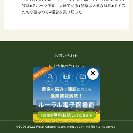
牧草●スポーツ感覚、大鎌で刈る●雑草は大事な緑肥●ミミズ
たちが棲みつく●猛暑を乗り切った
お問い合わせ
個人情報の取り扱い
×
免責事項
利用規約
推奨環境
著作権等について
©1996-2022 Rural Culture Association Japan. All Rights Reserved.