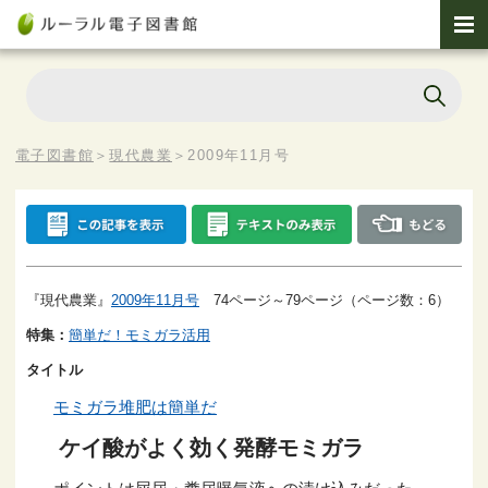
電子図書館
＞
現代農業
＞
2009年11月号
『現代農業』
2009年11月号
74ページ～79ページ（ページ数：6）
特集：
簡単だ！モミガラ活用
タイトル
モミガラ堆肥は簡単だ
ケイ酸がよく効く発酵モミガラ