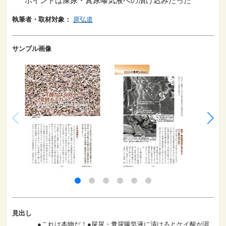
ポイントは屎尿・糞尿曝気液への漬け込みだった
執筆者・取材対象：
原弘道
サンプル画像
見出し
●これは本物だ！●屎尿・糞尿曝気液に漬けるとケイ酸が溶