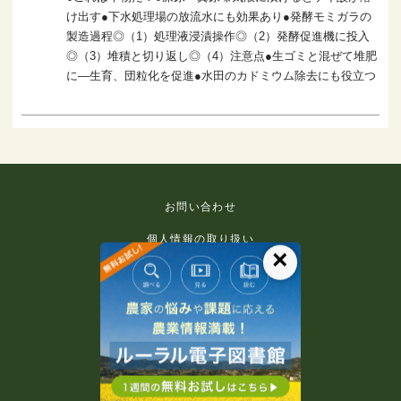
け出す●下水処理場の放流水にも効果あり●発酵モミガラの
製造過程◎（1）処理液浸漬操作◎（2）発酵促進機に投入
◎（3）堆積と切り返し◎（4）注意点●生ゴミと混ぜて堆肥
に―生育、団粒化を促進●水田のカドミウム除去にも役立つ
お問い合わせ
個人情報の取り扱い
×
免責事項
利用規約
推奨環境
著作権等について