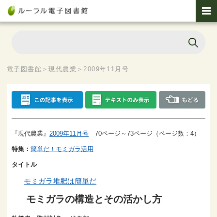
電子図書館
＞
現代農業
＞
2009年11月号
『現代農業』
2009年11月号
70ページ～73ページ（ページ数：4）
特集：
簡単だ！モミガラ活用
タイトル
モミガラ堆肥は簡単だ
モミガラの構造とその活かし方