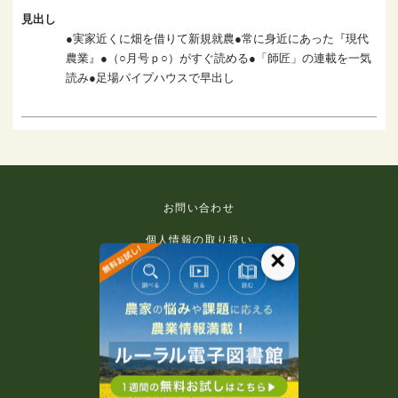
見出し
●実家近くに畑を借りて新規就農●常に身近にあった『現代
農業』●（○月号ｐ○）がすぐ読める●「師匠」の連載を一気
読み●足場パイプハウスで早出し
お問い合わせ
個人情報の取り扱い
×
免責事項
利用規約
推奨環境
著作権等について