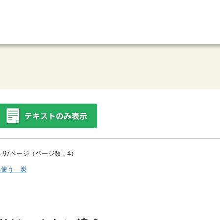
97ページ（ページ数：4）
ん使う 炭